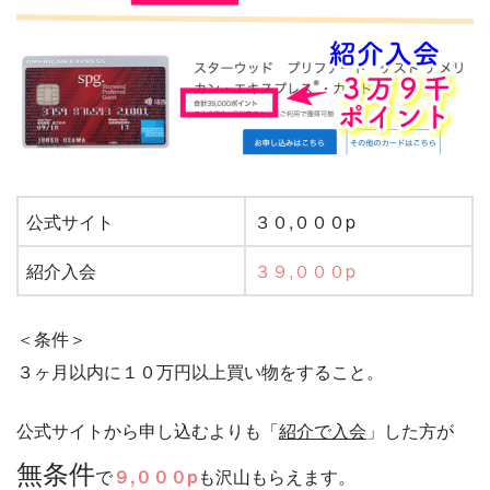
公式サイト
３０,０００p
紹介入会
３９,０００p
＜条件＞
３ヶ月以内に１０万円以上買い物をすること。
公式サイトから申し込むよりも「
紹介で入会
」した方が
無条件
で
９,０００p
も沢山もらえます。