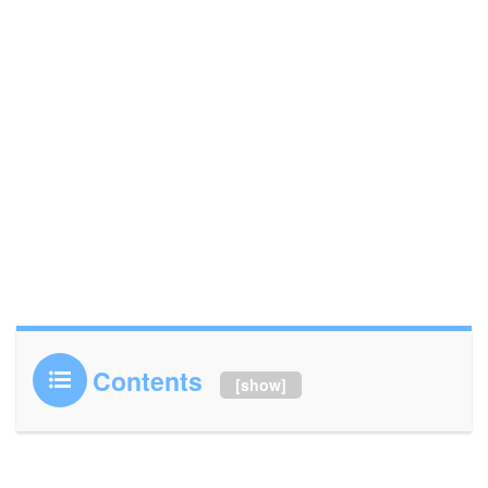
Contents
[
show
]