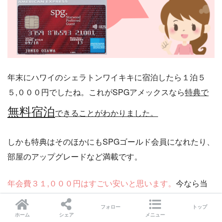
年末にハワイのシェラトンワイキキに宿泊したら１泊５
５,０００円でしたね。これがSPGアメックスなら
特典で
無料宿泊
できることがわかりました。
しかも特典はそのほかにもSPGゴールド会員になれたり、
部屋のアップグレードなど満載です。
年会費３１,０００円はすごい安いと思います。
今なら当
ブログからのご紹介キャンペーンで３９,０００pがもらえ
フォロー
トップ
ます。
ホーム
シェア
メニュー