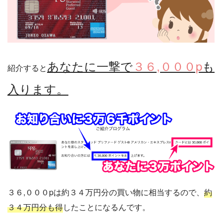
あなたに一撃で
３６,０００p
も
紹介すると
入ります。
３６,０００pは約３４万円分の買い物に相当するので、
約
３４万円分も得
したことになるんです。