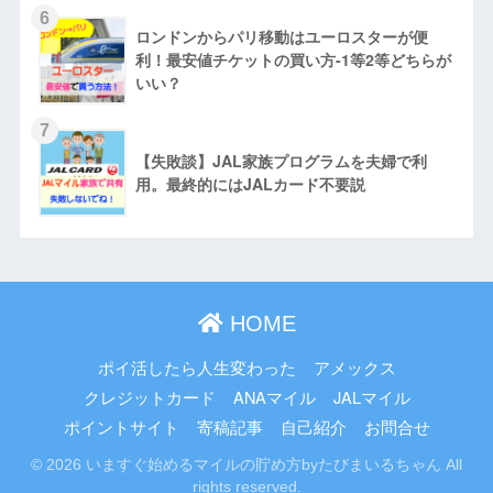
6
ロンドンからパリ移動はユーロスターが便
利！最安値チケットの買い方-1等2等どちらが
いい？
7
【失敗談】JAL家族プログラムを夫婦で利
用。最終的にはJALカード不要説
HOME
ポイ活したら人生変わった
アメックス
クレジットカード
ANAマイル
JALマイル
ポイントサイト
寄稿記事
自己紹介
お問合せ
© 2026 いますぐ始めるマイルの貯め方byたびまいるちゃん All
rights reserved.