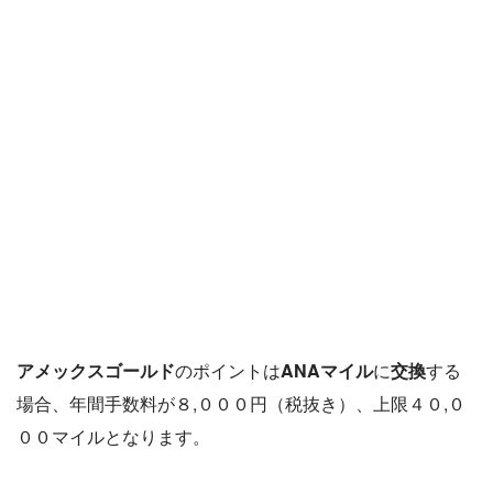
アメックスゴールド
のポイントは
ANAマイル
に
交換
する
場合、年間手数料が８,０００円（税抜き）、上限４０,０
００マイルとなります。