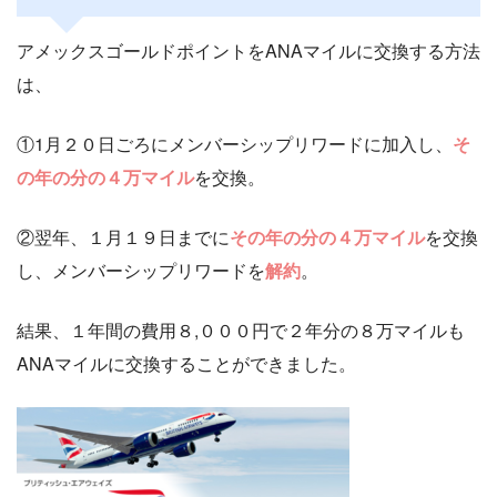
アメックスゴールドポイントをANAマイルに交換する方法
は、
①1月２０日ごろにメンバーシップリワードに加入し、
そ
の年の分の４万マイル
を交換。
②翌年、１月１９日までに
その年の分の４万マイル
を交換
し、メンバーシップリワードを
解約
。
結果、１年間の費用８,０００円で２年分の８万マイルも
ANAマイルに交換することができました。