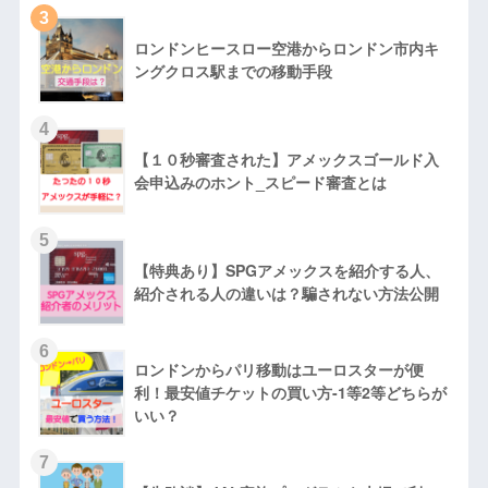
3
ロンドンヒースロー空港からロンドン市内キ
ングクロス駅までの移動手段
4
【１０秒審査された】アメックスゴールド入
会申込みのホント_スピード審査とは
5
【特典あり】SPGアメックスを紹介する人、
紹介される人の違いは？騙されない方法公開
6
ロンドンからパリ移動はユーロスターが便
利！最安値チケットの買い方-1等2等どちらが
いい？
7