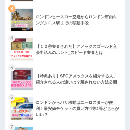
3
ロンドンヒースロー空港からロンドン市内キ
ングクロス駅までの移動手段
4
【１０秒審査された】アメックスゴールド入
会申込みのホント_スピード審査とは
5
【特典あり】SPGアメックスを紹介する人、
紹介される人の違いは？騙されない方法公開
6
ロンドンからパリ移動はユーロスターが便
利！最安値チケットの買い方-1等2等どちらが
いい？
7