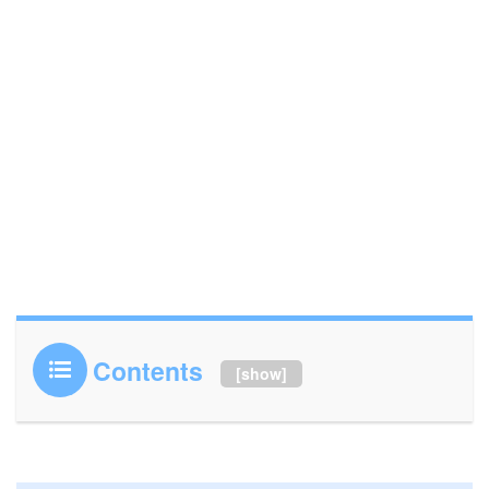
Contents
[
show
]